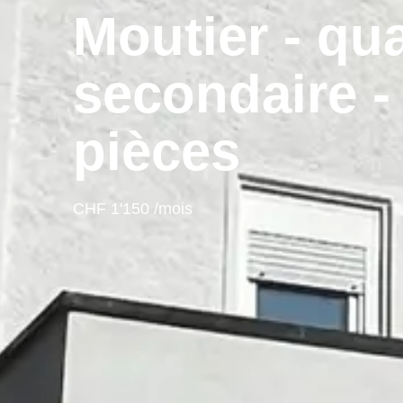
Moutier - qua
secondaire -
pièces
CHF 1'150 /mois