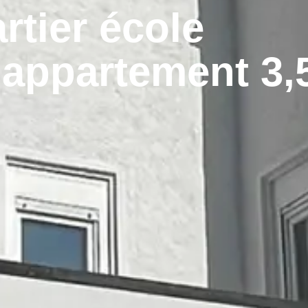
rtier école
 appartement 3,