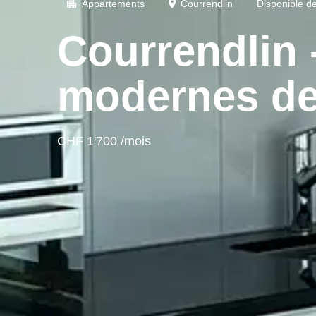
Appartements
Courrendlin
Disponible de
Courrendlin 
modernes de
CHF 1'700 /mois